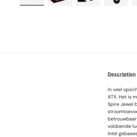
Charger l’image 1 dans la vue de galerie
Charger l’image 2 dans la vue de g
Charger l’image 3 dans
Charger l
Description
In veel opzi
ATX. Het is 
Spire Jewel 
stroomtoevoer
betrouwbaarh
voldoende lu
Intel gebase