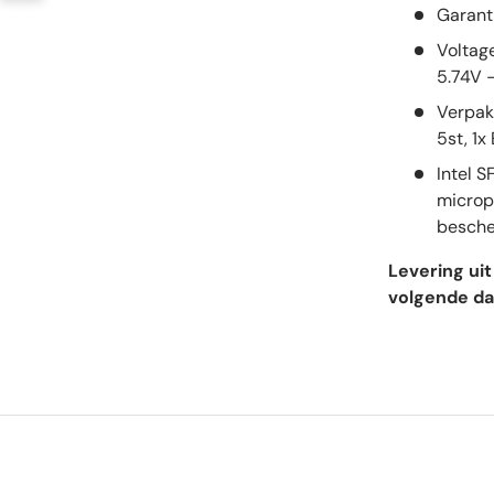
Garanti
Voltag
5.74V -
Verpak
5st, 1x
Intel 
micropr
besche
Levering uit
volgende da