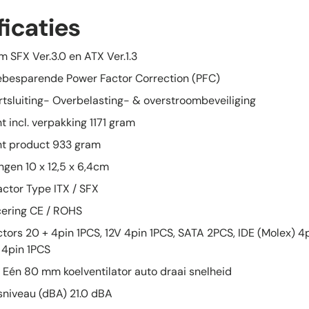
ficaties
 SFX Ver.3.0 en ATX Ver.1.3
ebesparende Power Factor Correction (PFC)
ortsluiting- Overbelasting- & overstroombeveiliging
 incl. verpakking 1171 gram
t product 933 gram
ngen 10 x 12,5 x 6,4cm
actor Type ITX / SFX
icering CE / ROHS
tors 20 + 4pin 1PCS, 12V 4pin 1PCS, SATA 2PCS, IDE (Molex) 4
 4pin 1PCS
g Eén 80 mm koelventilator auto draai snelheid
sniveau (dBA) 21.0 dBA