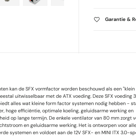
alerie
 la vue de galerie
’image 4 dans la vue de galerie
Charger l’image 5 dans la vue de galerie
Charger l’image 6 dans la vue de galerie
Charger l’image 7 dans la vue de 
Charger l’image 8 da
Charger
Garantie & R
chten kan de SFX vormfactor worden beschouwd als een "klein 
meestal uitwisselbaar met de ATX voeding. Deze SFX voeding
biedt alles wat kleine form factor systemen nodig hebben - st
, hoge efficiëntie, optimale koeling, geluidsarme werking en
eid op lange termijn. De enkele ventilator van 80 mm zorgt v
chtstroom en geluidsarme werking. Het is ontworpen voor al
erde systemen en voldoet aan de 12V SFX- en MINI ITX 3.0-spe