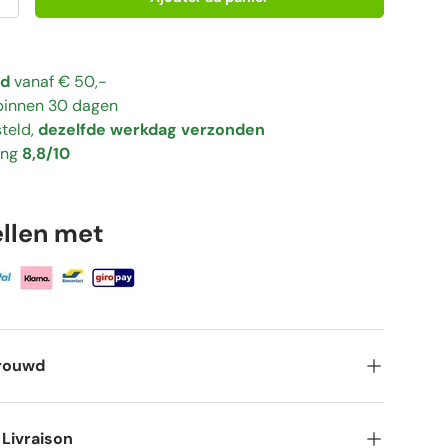
+
gd
vanaf € 50,-
binnen 30 dagen
teld,
dezelfde werkdag verzonden
ing
8,8/10
ellen met
trouwd
 Livraison