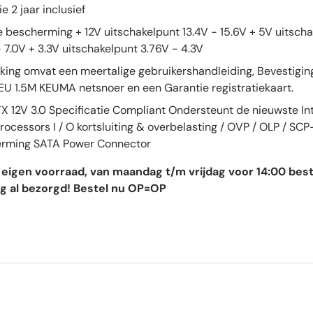
e 2 jaar inclusief
e bescherming + 12V uitschakelpunt 13.4V - 15.6V + 5V uitsch
 7.0V + 3.3V uitschakelpunt 3.76V - 4.3V
king omvat een meertalige gebruikershandleiding, Bevestigi
 EU 1.5M KEUMA netsnoer en een Garantie registratiekaart.
SFX 12V 3.0 Specificatie Compliant Ondersteunt de nieuwste I
ocessors I / O kortsluiting & overbelasting / OVP / OLP / SCP
rming SATA Power Connector
 eigen voorraad, van maandag t/m vrijdag voor 14:00 best
g al bezorgd! Bestel nu OP=OP