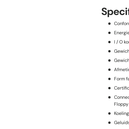
Speci
Conform
Energi
I / O k
Gewicht
Gewich
Afmeti
Form f
Certif
Connec
Floppy
Koelin
Geluid