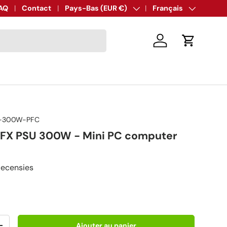
AQ
Contact
Pays
Pays-Bas (EUR €)
Langue
Français
Se connecter
Panier
X-300W-PFC
SFX PSU 300W - Mini PC computer
Recensies
Ajouter au panier