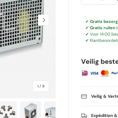
-
Suivant
✔
Gratis bezor
✔
Gratis ruilen
✔ Voor 14:00 bes
✔ Klantbeoordel
Veilig best
de
1
/
9
Veilig & Ver
Expédition &