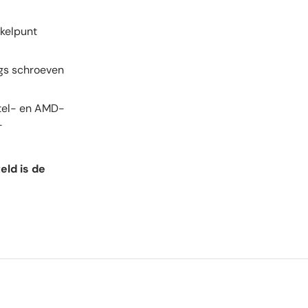
akelpunt
ngs schroeven
ntel- en AMD-
-
eld is de