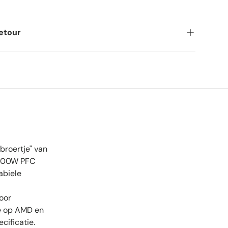
galerie
ns la vue de galerie
 l’image 9 dans la vue de galerie
etour
broertje" van
 300W PFC
abiele
oor
le op AMD en
cificatie.