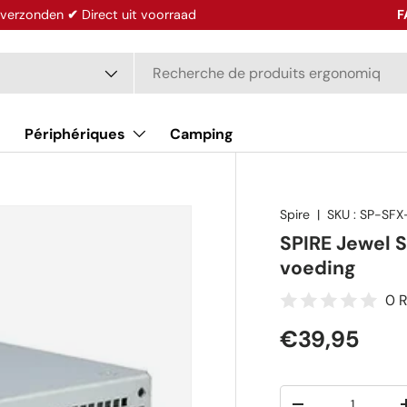
g verzonden
✔
Direct uit voorraad
F
he
produit
Périphériques
Camping
Spire
|
SKU :
SP-SF
SPIRE Jewel 
voeding
0 
€39,95
Qté