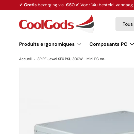
✔
Gratis
bezorging v.a. €50
✔
Voor 14u besteld, vandaa
Aller au contenu
Recherc
Type de 
Tous
Produits ergonomiques
Composants PC
Accueil
SPIRE Jewel SFX PSU 300W - Mini PC computer voeding