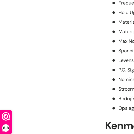
Freque
Hold U
Materi
Materi
Max No
Spanni
Levens
P.G. S
Nomina
Stroom
Bedrij
Opslag
Kenm
8,8