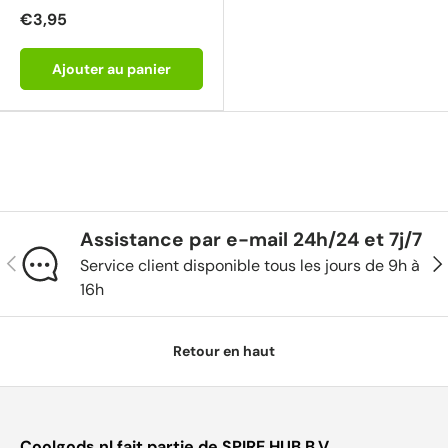
€3,95
Ajouter au panier
Assistance par e-mail 24h/24 et 7j/7
Précédent
Sui
Service client disponible tous les jours de 9h à
16h
Retour en haut
Coolgods.nl fait partie de SPIRE HUB B.V.