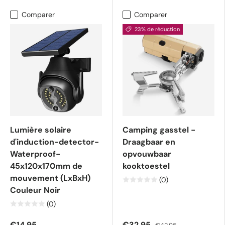
Comparer
Comparer
23% de réduction
Lumière solaire
Camping gasstel -
d'induction-detector-
Draagbaar en
Waterproof-
opvouwbaar
45x120x170mm de
kooktoestel
mouvement (LxBxH)
(0)
Couleur Noir
(0)
€14,95
€32,95